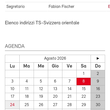
Segretario
Fabian Fischer
E
Elenco indirizzi TS-Svizzera orientale
AGENDA
Agosto 2026
Lu
Ma
Me
Gio
Ve
Sa
Do
1
2
3
4
5
6
7
8
9
10
11
12
13
14
15
16
17
18
19
20
21
22
23
24
25
26
27
28
29
30