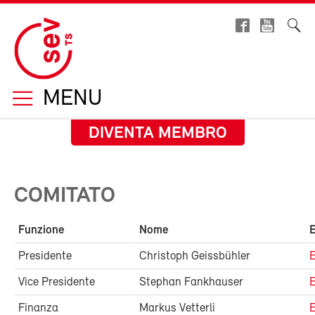
MENU
DIVENTA MEMBRO
COMITATO
Funzione
Nome
E
Presidente
Christoph Geissbühler
E
Vice Presidente
Stephan Fankhauser
E
Finanza
Markus Vetterli
E