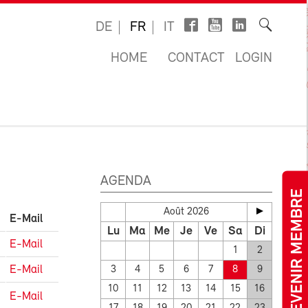
DE
FR
IT
HOME
CONTACT
LOGIN
AGENDA
DEVENIR MEMBRE
Août 2026
E-Mail
Lu
Ma
Me
Je
Ve
Sa
Di
E-Mail
1
2
E-Mail
3
4
5
6
7
8
9
10
11
12
13
14
15
16
E-Mail