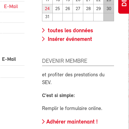
17
18
19
20
21
22
23
E-Mail
24
25
26
27
28
29
30
31
toutes les données
Insérer événement
E-Mail
DEVENIR MEMBRE
et profiter des prestations du
SEV.
C'est si simple:
Remplir le formulaire online.
Adhérer maintenant !