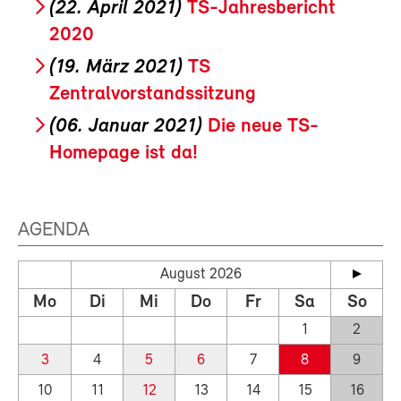
(22. April 2021)
TS-Jahresbericht
2020
(19. März 2021)
TS
Zentralvorstandssitzung
(06. Januar 2021)
Die neue TS-
Homepage ist da!
AGENDA
August 2026
Mo
Di
Mi
Do
Fr
Sa
So
1
2
3
4
5
6
7
8
9
10
11
12
13
14
15
16